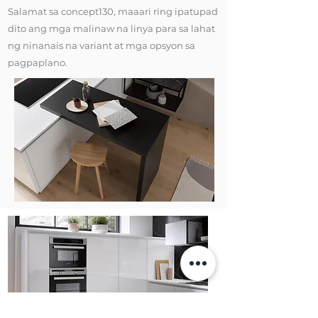
Salamat sa concept130, maaari ring ipatupad
dito ang mga malinaw na linya para sa lahat
ng ninanais na variant at mga opsyon sa
pagpaplano.