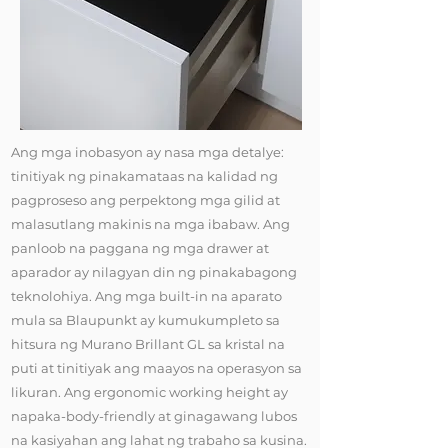
Ang mga inobasyon ay nasa mga detalye:
tinitiyak ng pinakamataas na kalidad ng
pagproseso ang perpektong mga gilid at
malasutlang makinis na mga ibabaw. Ang
panloob na paggana ng mga drawer at
aparador ay nilagyan din ng pinakabagong
teknolohiya. Ang mga built-in na aparato
mula sa Blaupunkt ay kumukumpleto sa
hitsura ng Murano Brillant GL sa kristal na
puti at tinitiyak ang maayos na operasyon sa
likuran. Ang ergonomic working height ay
napaka-body-friendly at ginagawang lubos
na kasiyahan ang lahat ng trabaho sa kusina.