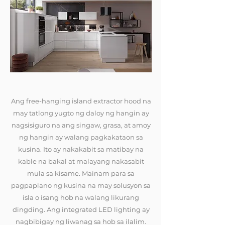
Ang free-hanging island extractor hood na
may tatlong yugto ng daloy ng hangin ay
nagsisiguro na ang singaw, grasa, at amoy
ng hangin ay walang pagkakataon sa
kusina. Ito ay nakakabit sa matibay na
kable na bakal at malayang nakasabit
mula sa kisame. Mainam para sa
pagpaplano ng kusina na may solusyon sa
isla o isang hob na walang likurang
dingding. Ang integrated LED lighting ay
nagbibigay ng liwanag sa hob sa ilalim.