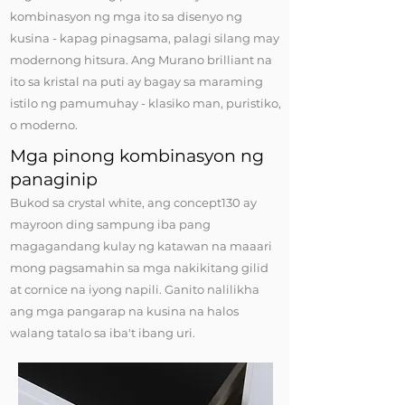
kombinasyon ng mga ito sa disenyo ng
kusina - kapag pinagsama, palagi silang may
modernong hitsura. Ang Murano brilliant na
ito sa kristal na puti ay bagay sa maraming
istilo ng pamumuhay - klasiko man, puristiko,
o moderno.
Mga pinong kombinasyon ng
panaginip
Bukod sa crystal white, ang concept130 ay
mayroon ding sampung iba pang
magagandang kulay ng katawan na maaari
mong pagsamahin sa mga nakikitang gilid
at cornice na iyong napili. Ganito nalilikha
ang mga pangarap na kusina na halos
walang tatalo sa iba't ibang uri.