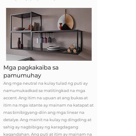
Mga pagkakaiba sa
pamumuhay
Ang mga neutral na kulay tulad ng puti ay
namumukadkad sa matitingkad na mga
accent. Ang itim na upuan at ang bukas at
itim na mga istante ay mainam na katapat at
mas binibigyang-diin ang mga linear na
detalye. Ang mainit na kulay ng dingding at
sahig ay nagbibigay ng karagdagang
kagandahan. Ang puti at itim ay mainam na